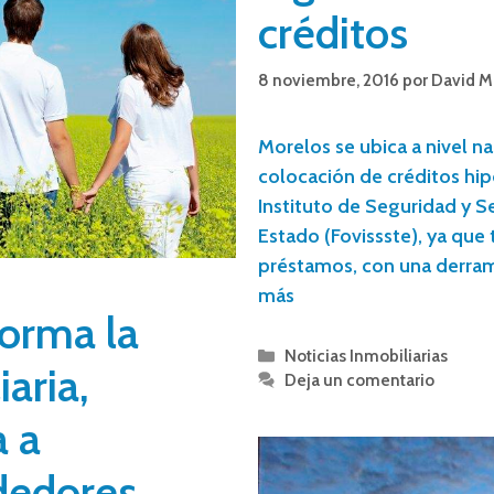
créditos
8 noviembre, 2016
por
David M
Morelos se ubica a nivel na
colocación de créditos hip
Instituto de Seguridad y Se
Estado (Fovissste), ya que
préstamos, con una derra
más
forma la
Noticias Inmobiliarias
aria,
Deja un comentario
a a
dedores