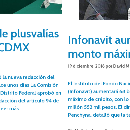
e plusvalías
Infonavit a
a CDMX
monto máxim
19 diciembre, 2016
por
David M
 la nueva redacción del
El Instituto del Fondo Naci
ace unos días La Comisión
(Infonavit) aumentará 68 b
 Distrito Federal aprobó en
máximo de crédito, con lo 
edacción del artículo 94 de
millón 552 mil pesos. El di
Leer más
Penchyna, detalló que la ta