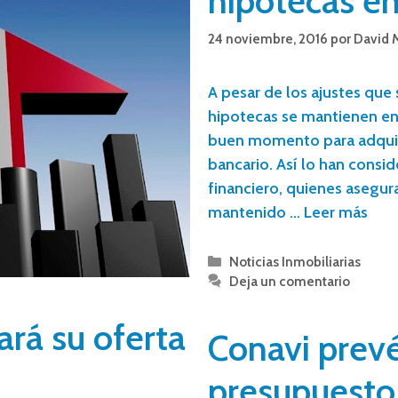
hipotecas en
24 noviembre, 2016
por
David 
A pesar de los ajustes que s
hipotecas se mantienen en 
buen momento para adquiri
bancario. Así lo han consi
financiero, quienes asegura
mantenido …
Leer más
Noticias Inmobiliarias
Deja un comentario
ará su oferta
Conavi prev
presupuesto 