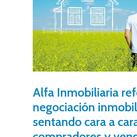
Alfa Inmobiliaria re
negociación inmobili
sentando cara a car
compradores y ven