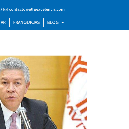
77
contacto@alfaexcelencia.com
TAR
FRANQUICIAS
BLOG