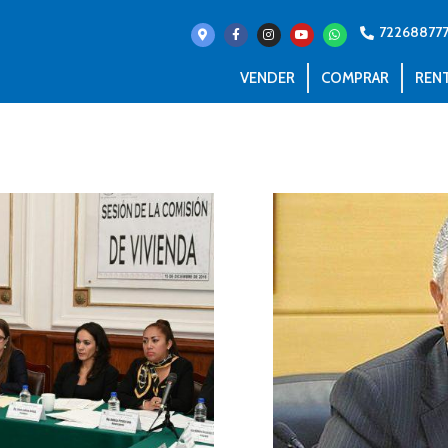
72268877
VENDER
COMPRAR
REN