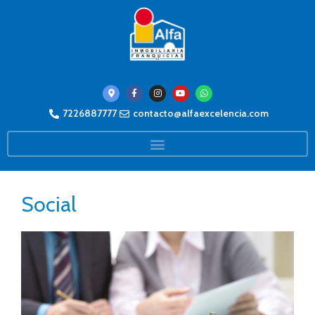
7226887777
contacto@alfaexcelencia.com
Social