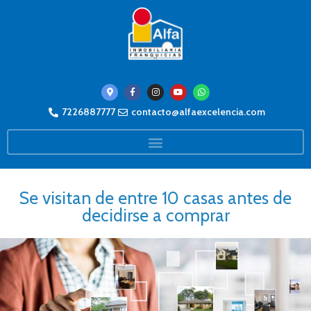
7226887777
contacto@alfaexcelencia.com
Se visitan de entre 10 casas antes de
decidirse a comprar