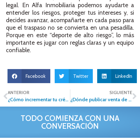
legal. En Alfa Inmobiliaria podemos ayudarte a
entender los riesgos, proteger tus intereses y, si
decides avanzar, acompañarte en cada paso para
que el traspaso no se convierta en una pesadilla.
Porque en este “deporte de alto riesgo”, lo más
importante es jugar con reglas claras y un equipo
confiable.
Facebook
Twitter
LinkedIn
ANTERIOR
SIGUIENTE
¿Cómo incrementar tu crédito Infonavit para comprar casa o terreno?
¿Dónde publicar venta de casa? Los portales inmobiliarios que son tu mejor opción
TODO COMIENZA CON UNA
CONVERSACIÓN