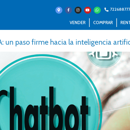
72268877
VENDER
COMPRAR
REN
 un paso firme hacia la inteligencia artific