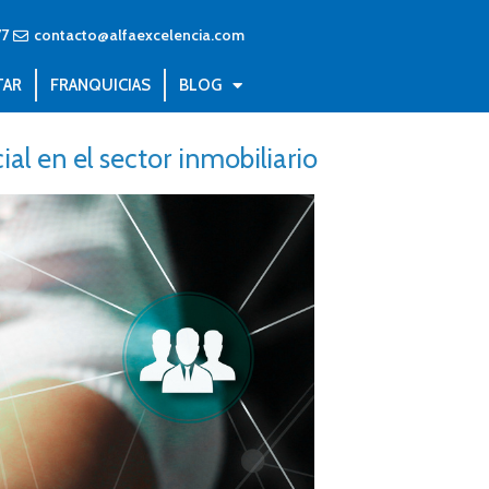
77
contacto@alfaexcelencia.com
TAR
FRANQUICIAS
BLOG
ial en el sector inmobiliario