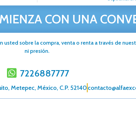
MIENZA CON UNA CONV
n usted sobre la compra, venta o renta a través de nuestr
ni presión.
7226887777
uito, Metepec, México, C.P. 52140
contacto@alfaexc