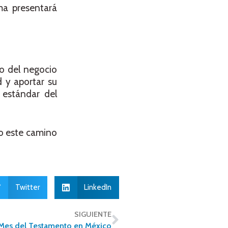
rma presentará
io del negocio
d y aportar su
 estándar del
ndo este camino
Twitter
LinkedIn
SIGUIENTE
Mes del Testamento en México