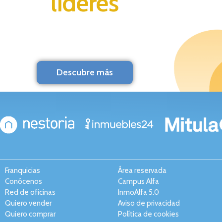
líderes
Descubre más
Franquicias
Área reservada
Conócenos
Campus Alfa
Red de oficinas
InmoAlfa 5.0
Quiero vender
Aviso de privacidad
Quiero comprar
Política de cookies