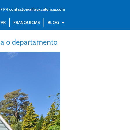
77
contacto@alfaexcelencia.com
TAR
FRANQUICIAS
BLOG
asa o departamento