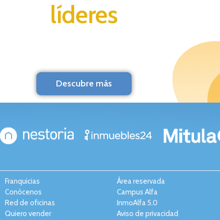
líderes
Descubre más
Franquicias
Área reservada
Conócenos
Campus Alfa
Red de oficinas
InmoAlfa 5.0
Quiero vender
Aviso de privacidad