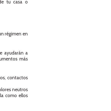
de tu casa o
 un régimen en
te ayudarán a
rgumentos más
dos, contactos
olores neutros
ela como ellos