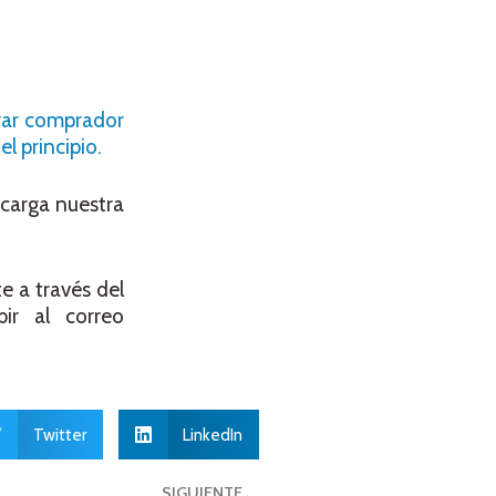
trar comprador
l principio.
carga nuestra
e a través del
r al correo
Twitter
LinkedIn
SIGUIENTE